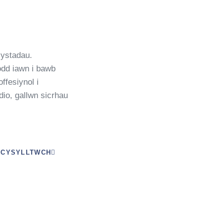
 ystadau.
dd iawn i bawb
ffesiynol i
dio, gallwn sicrhau
CYSYLLTWCH