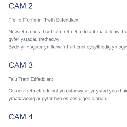
CAM 2
Ffeilio Ffurflenni Treth Etifeddiant
Ni waeth a oes rhaid talu treth etifeddiant rhaid llenwi f
gyfer ystadau trethadwy.
Bydd yr Ysgutor yn llenwi’r ffurflenni cysylltiedig yn o
CAM 3
Talu Treth Etifeddiant
Os oes treth etifeddiant yn daladwy ar yr ystad yna rhaid
ymadawedig ar gyfer hyn os oes digon o arian.
CAM 4