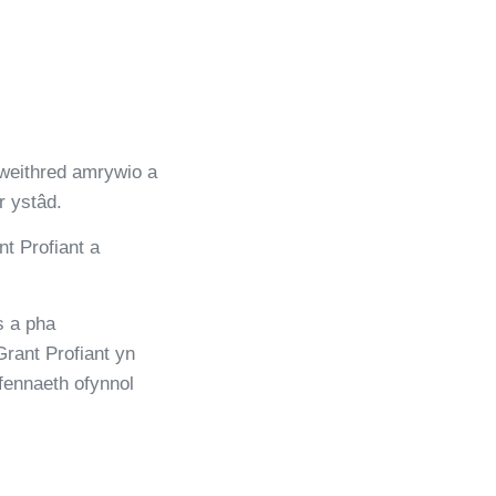
 weithred amrywio a
r ystâd.
t Profiant a
s a pha
rant Profiant yn
gfennaeth ofynnol