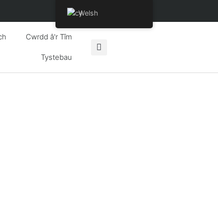
Welsh
ch
Cwrdd â'r Tîm
Tystebau