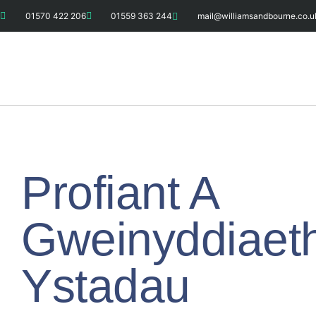
01570 422 206
01559 363 244
mail@williamsandbourne.co.u
Profiant A
Gweinyddiaet
Ystadau