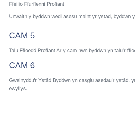
Ffeilio Ffurflenni Profiant
Unwaith y byddwn wedi asesu maint yr ystad, byddwn yn ga
CAM 5
Talu Ffioedd Profiant Ar y cam hwn byddwn yn talu’r ffio
CAM 6
Gweinyddu'r Ystâd Byddwn yn casglu asedau’r ystâd, yn
ewyllys.