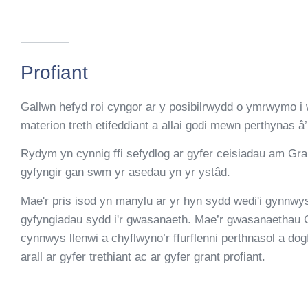
Profiant
Gallwn hefyd roi cyngor ar y posibilrwydd o ymrwymo i
materion treth etifeddiant a allai godi mewn perthynas â’
Rydym yn cynnig ffi sefydlog ar gyfer ceisiadau am Gran
gyfyngir gan swm yr asedau yn yr ystâd.
Mae'r pris isod yn manylu ar yr hyn sydd wedi'i gynnwy
gyfyngiadau sydd i'r gwasanaeth. Mae’r gwasanaethau G
cynnwys llenwi a chyflwyno’r ffurflenni perthnasol a do
arall ar gyfer trethiant ac ar gyfer grant profiant.