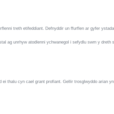
furflenni treth etifeddiant. Defnyddir un ffurflen ar gyfer yst
gystal ag unrhyw atodlenni ychwanegol i sefydlu swm y dreth 
 ei thalu cyn cael grant profiant. Gellir trosglwyddo arian yn