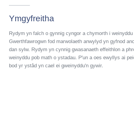
Ymgyfreitha
Rydym yn falch o gynnig cyngor a chymorth i weinyddu
Gwerthfawrogwn fod marwolaeth anwylyd yn gyfnod ano
dan sylw. Rydym yn cynnig gwasanaeth effeithlon a phro
weinyddu pob math o ystadau. P'un a oes ewyllys ai pei
bod yr ystâd yn cael ei gweinyddu'n gywir.