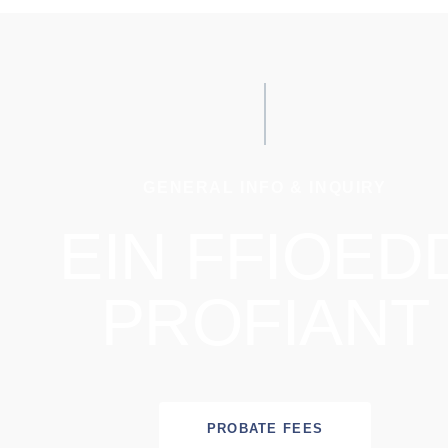
GENERAL INFO & INQUIRY
EIN FFIOED
PROFIANT
PROBATE FEES