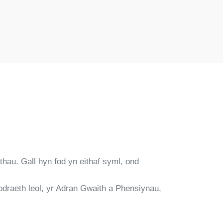
au. Gall hyn fod yn eithaf syml, ond
odraeth leol, yr Adran Gwaith a Phensiynau,