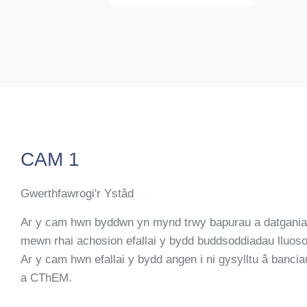
CAM 1
Gwerthfawrogi'r Ystâd
Ar y cam hwn byddwn yn mynd trwy bapurau a datganiada
mewn rhai achosion efallai y bydd buddsoddiadau lluosog,
Ar y cam hwn efallai y bydd angen i ni gysylltu â banci
a CThEM.