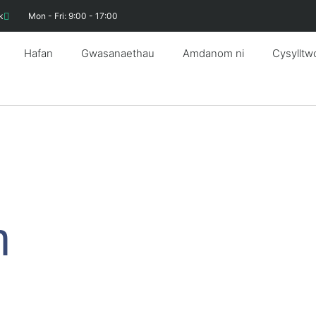
k
Mon - Fri: 9:00 - 17:00
Hafan
Gwasanaethau
Amdanom ni
Cysylltw
h