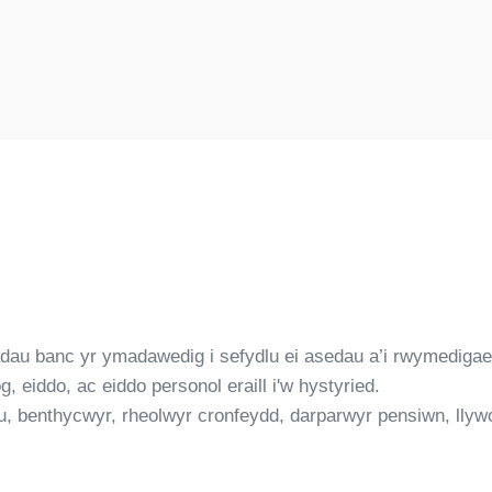
u banc yr ymadawedig i sefydlu ei asedau a’i rwymedigaeth
 eiddo, ac eiddo personol eraill i'w hystyried.
au, benthycwyr, rheolwyr cronfeydd, darparwyr pensiwn, llyw