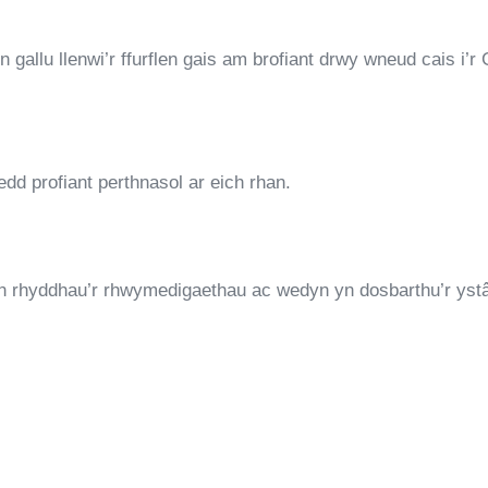
llu llenwi’r ffurflen gais am brofiant drwy wneud cais i’r G
edd profiant perthnasol ar eich rhan.
 rhyddhau’r rhwymedigaethau ac wedyn yn dosbarthu’r ystâd 