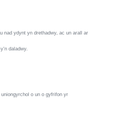
adau nad ydynt yn drethadwy, ac un arall ar
sy’n daladwy.
 uniongyrchol o un o gyfrifon yr