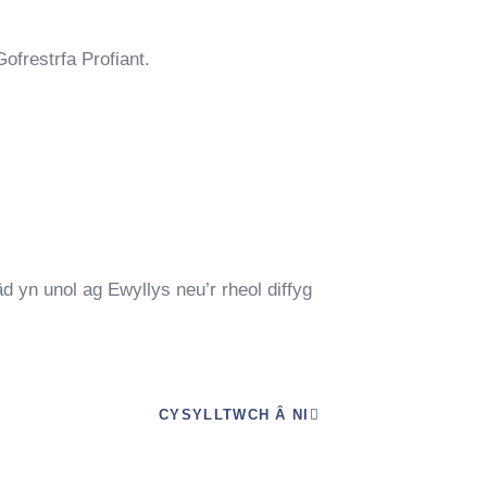
ofrestrfa Profiant.
yn unol ag Ewyllys neu’r rheol diffyg
CYSYLLTWCH Â NI